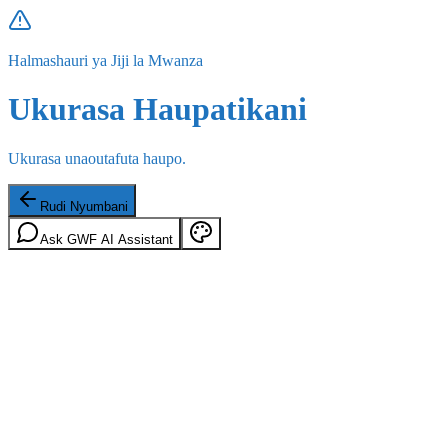
Halmashauri ya Jiji la Mwanza
Ukurasa Haupatikani
Ukurasa unaoutafuta haupo.
Rudi Nyumbani
Ask GWF AI Assistant