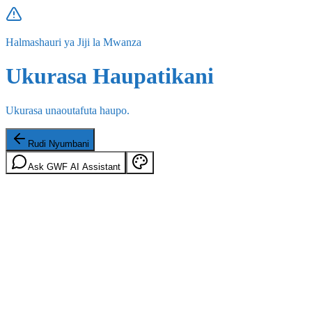
Halmashauri ya Jiji la Mwanza
Ukurasa Haupatikani
Ukurasa unaoutafuta haupo.
Rudi Nyumbani
Ask GWF AI Assistant