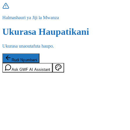
Halmashauri ya Jiji la Mwanza
Ukurasa Haupatikani
Ukurasa unaoutafuta haupo.
Rudi Nyumbani
Ask GWF AI Assistant