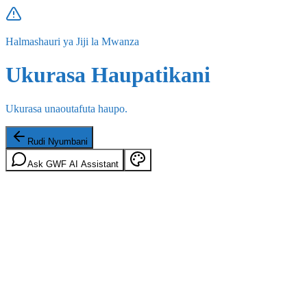
Halmashauri ya Jiji la Mwanza
Ukurasa Haupatikani
Ukurasa unaoutafuta haupo.
Rudi Nyumbani
Ask GWF AI Assistant