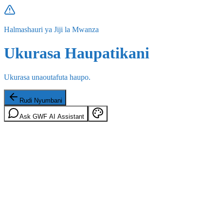
Halmashauri ya Jiji la Mwanza
Ukurasa Haupatikani
Ukurasa unaoutafuta haupo.
Rudi Nyumbani
Ask GWF AI Assistant