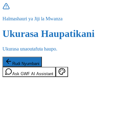
Halmashauri ya Jiji la Mwanza
Ukurasa Haupatikani
Ukurasa unaoutafuta haupo.
Rudi Nyumbani
Ask GWF AI Assistant